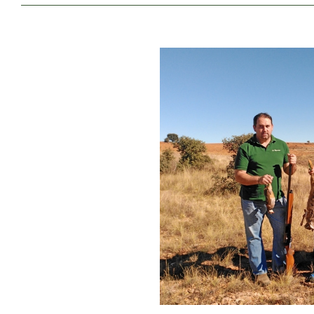
View
Larger
Image