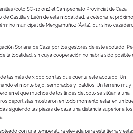
renillas (coto SO-10.091) el Campeonato Provincial de Caza
 de Castilla y León de esta modalidad, a celebrar el próximo
), término municipal de Mengamuñoz (Ávila), durísimo cazader
legación Soriana de Caza por los gestores de este acotado, P
e la localidad, sin cuya cooperación no habría sido posible 
, de las más de 3.000 con las que cuenta este acotado. Un
nando el monte bajo, sembrados y baldíos. Un terreno muy
ero en el que muchos de los lindes del coto se sitúan a una
estros deportistas mostraron en todo momento estar en un bu
idas siguiendo las piezas de caza una distancia superior a los
a.
 soleado con una temperatura elevada para esta tierra y esta