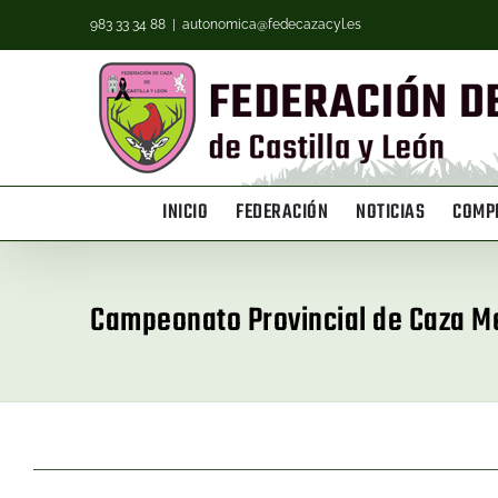
983 33 34 88
|
autonomica@fedecazacyl.es
INICIO
FEDERACIÓN
NOTICIAS
COMPE
Campeonato Provincial de Caza M