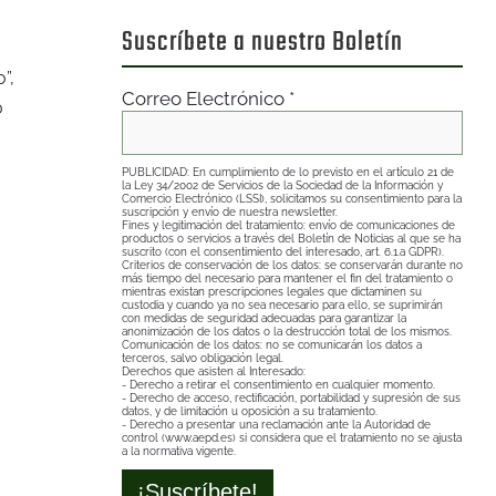
noticias
Suscríbete a nuestro Boletín
”,
Correo Electrónico
*
0
PUBLICIDAD: En cumplimiento de lo previsto en el artículo 21 de
la Ley 34/2002 de Servicios de la Sociedad de la Información y
Comercio Electrónico (LSSI), solicitamos su consentimiento para la
suscripción y envío de nuestra newsletter.
Fines y legitimación del tratamiento: envío de comunicaciones de
productos o servicios a través del Boletín de Noticias al que se ha
suscrito (con el consentimiento del interesado, art. 6.1.a GDPR).
Criterios de conservación de los datos: se conservarán durante no
más tiempo del necesario para mantener el fin del tratamiento o
mientras existan prescripciones legales que dictaminen su
custodia y cuando ya no sea necesario para ello, se suprimirán
con medidas de seguridad adecuadas para garantizar la
anonimización de los datos o la destrucción total de los mismos.
Comunicación de los datos: no se comunicarán los datos a
terceros, salvo obligación legal.
Derechos que asisten al Interesado:
- Derecho a retirar el consentimiento en cualquier momento.
- Derecho de acceso, rectificación, portabilidad y supresión de sus
datos, y de limitación u oposición a su tratamiento.
- Derecho a presentar una reclamación ante la Autoridad de
control (www.aepd.es) si considera que el tratamiento no se ajusta
a la normativa vigente.