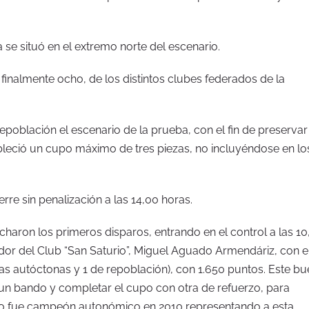
 se situó en el extremo norte del escenario.
inalmente ocho, de los distintos clubes federados de la
epoblación el escenario de la prueba, con el fin de preservar
bleció un cupo máximo de tres piezas, no incluyéndose en lo
rre sin penalización a las 14,00 horas.
aron los primeros disparos, entrando en el control a las 10
zador del Club “San Saturio”, Miguel Aguado Armendáriz, con e
las autóctonas y 1 de repoblación), con 1.650 puntos. Este b
 un bando y completar el cupo con otra de refuerzo, para
smo fue campeón autonómico en 2010 representando a esta