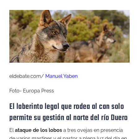
View
Larger
Image
eldebate.com/
Manuel Yaben
Foto- Europa Press
El laberinto legal que rodea al can solo
permite su gestión al norte del río Duero
El
ataque de los lobos
a tres ovejas en presencia
de varios mastines y el pastor a plena luz del día en