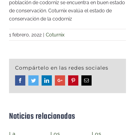
población de codorniz se encuentra en buen estado
de conservación. Coturnix evalúa el estado de
conservación de la codorniz
1 febrero, 2022
|
Coturnix
Compártelo en las redes sociales
Facebook
Twitter
Linkedin
Google+
Pinterest
Email
Noticias relacionadas
La
Los
Los