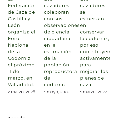
Federación
cazadores
cazadores
de Caza de
colaboran
se
Castilla y
con sus
esfuerzan
León
observaciones
en
organiza el
de ciencia
conservar
Foro
ciudadana
la codorniz,
Nacional
en la
por eso
de la
estimación
contribuyen
Codorniz,
de la
activamente
el próximo
población
para
11 de
reproductora
mejorar los
marzo, en
de
planes de
Valladolid.
codorniz
caza
2 marzo, 2026
1 mayo, 2022
1 marzo, 2022